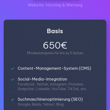
Website-Hosting & Wartung
Basis
650€
Mindestenspreis für bis zu 5 Seiten
Content-Management-System (CMS)
Social-Media-Integration
Facebook, Twitter, Instagram, Pinterest,
Snapchat, LinkedIn, YouTube, TikTok, etc.
Suchmaschinenoptimierung (SEO)
Google, Baidu, Yahoo!, Bing