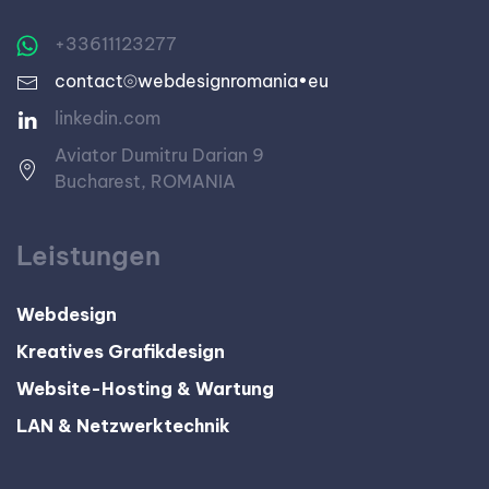
+33611123277
contact⦾webdesignromania•eu
linkedin.com
Aviator Dumitru Darian 9
Bucharest, ROMANIA
Leistungen
Webdesign
Kreatives Grafikdesign
Website-Hosting & Wartung
LAN & Netzwerktechnik