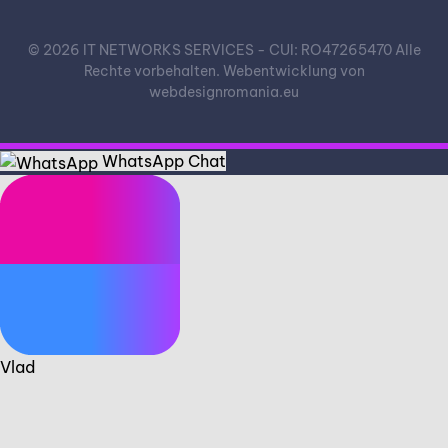
©
2026
IT NETWORKS SERVICES - CUI: RO47265470 Alle
Rechte vorbehalten.
Webentwicklung von
webdesignromania.eu
WhatsApp Chat
Vlad