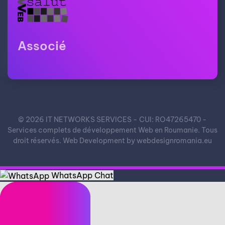
Associé
©
2026
IT NETWORKS SERVICES - CUI: RO47265470 -
Services complets de développement Web en Roumanie. Tous
droit réservés. Web Development by
webdesignromania.eu
WhatsApp Chat